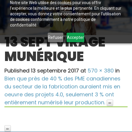
Notre site Web utilise des cookies pour vous offrir
l’expérience la meilleure et la plus pertinente. En cliquant sur
accepter, vous donnez votre consentement pour l’utilisation
de cookies conformément à notre politique de
confidentialité.
13 SEPT VIRAGE
Refuser
Accepter
MUNÉRIQUE
Published
13 septembre 2017
at
570 × 380
in
Bien que près de 40 % des PME canadiennes
du secteur de la fabrication auraient mis en
oeuvre des projets 4.0, seulement 3 % ont
entièrement numérisé leur production.