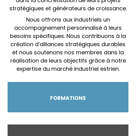
dans la concrétisation de leurs projets
stratégiques et générateurs de croissance.
Nous offrons aux industriels un
accompagnement personnalisé à leurs
besoins spécifiques. Nous contribuons à la
création d’alliances stratégiques durables
et nous soutenons nos membres dans la
réalisation de leurs objectifs grâce à notre
expertise du marché industriel estrien.
Participez à des formations personnalisées
FORMATIONS
à vos besoins.