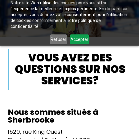
Notre site Web utilise des cookies pour vous offrir
l’expérience la meilleure et la plus pertinente. En cliquant sur
accepter, vous donnez votre consentement pour l’utilisation
de cookies conformément à notre politique de
confidentialité.
Refuser
Accepter
VOUS AVEZ DES
QUESTIONS SUR NOS
SERVICES?
Nous sommes situés à
Sherbrooke
1520, rue King Ouest