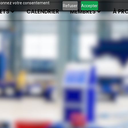
ous donnez votre consentement
Refuser
Accepter
ETS
CALENDRIER
MEMBRES
À PR