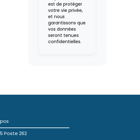
est de protéger
votre vie privée,
et nous
garantissons que
vos données
seront tenues
confidentielles.
opos
5 Poste 262