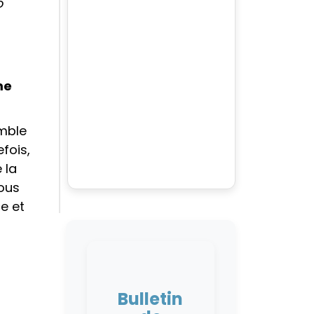
o
me
emble
fois,
 la
ous
e et
Bulletin