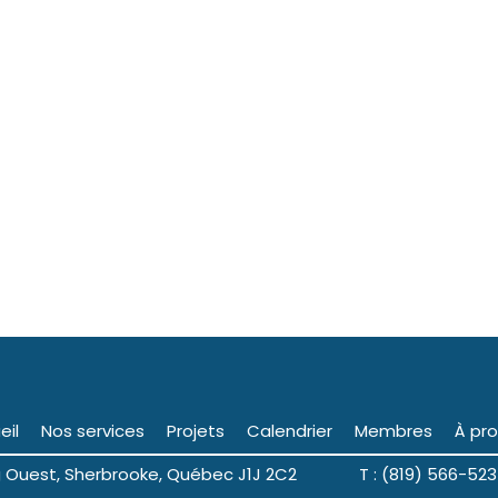
eil
Nos services
Projets
Calendrier
Membres
À pr
ng Ouest, Sherbrooke, Québec J1J 2C2 T : (819) 566-523