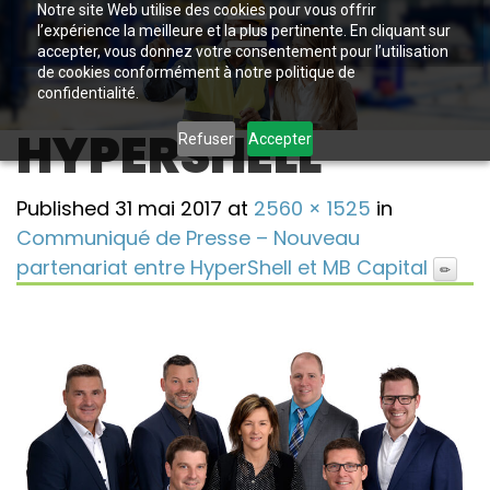
Notre site Web utilise des cookies pour vous offrir
l’expérience la meilleure et la plus pertinente. En cliquant sur
accepter, vous donnez votre consentement pour l’utilisation
de cookies conformément à notre politique de
confidentialité.
HYPERSHELL
Refuser
Accepter
Published
31 mai 2017
at
2560 × 1525
in
Communiqué de Presse – Nouveau
partenariat entre HyperShell et MB Capital