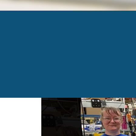
4 MAI
Published
4 mai 2020
at
1072 × 760
in
Magog : Ar