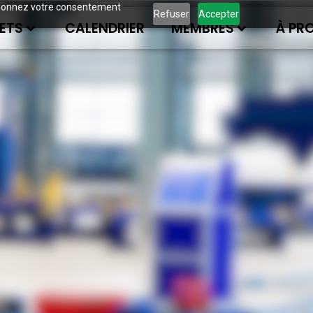
ous donnez votre consentement
Refuser
Accepter
ETS
CALENDRIER
MEMBRES
À PR