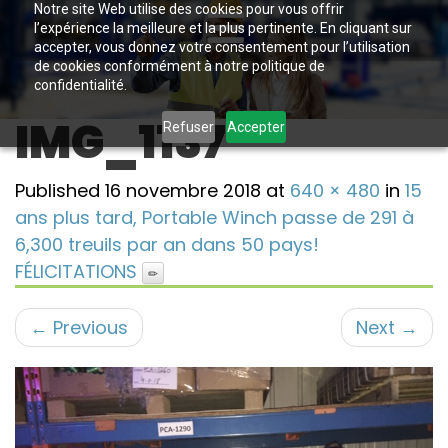
Notre site Web utilise des cookies pour vous offrir
l’expérience la meilleure et la plus pertinente. En cliquant sur
accepter, vous donnez votre consentement pour l’utilisation
de cookies conformément à notre politique de
confidentialité.
IMG_1137
Refuser
Accepter
Published
16 novembre 2018
at
640 × 480
in
15
ans plus tard, Portable Winch passe de 291 à
6,300 treuils par an dans 50 pays!
FÉLICITATIONS
←
Previous
Next
→