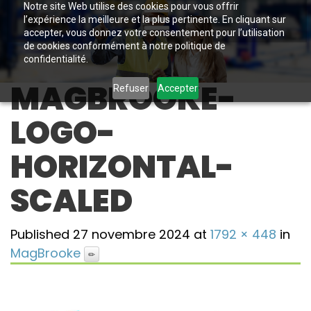
Notre site Web utilise des cookies pour vous offrir
l’expérience la meilleure et la plus pertinente. En cliquant sur
accepter, vous donnez votre consentement pour l’utilisation
de cookies conformément à notre politique de
confidentialité.
MAGBROOKE-
Refuser
Accepter
LOGO-
HORIZONTAL-
SCALED
Published
27 novembre 2024
at
1792 × 448
in
MagBrooke