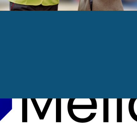
L_COULEUR
iark