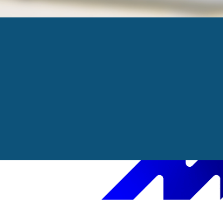
LOGO_HORIZONTA
Published
17 novembre 2025
at
1222 × 364
in
Mel