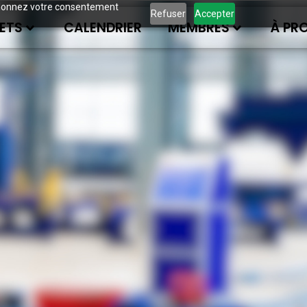
ous donnez votre consentement
Refuser
Accepter
ETS
CALENDRIER
MEMBRES
À PR