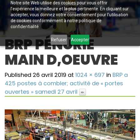
Notre site Web utilise des cookies pour vous offrir
l’expérience la meilleure et la plus pertinente. En cliquant sur
accepter, vous donnez votre consentement pour l’utilisation
de cookies conformément à notre politique de
confidentialité.
BRP PÉNURIE
Refuser
Accepter
MAIN D,OEUVRE
Published
26 avril 2019
at
1024 × 697
in
BRP a
425 postes à combler; activité de « portes
ouvertes » samedi 27 avril