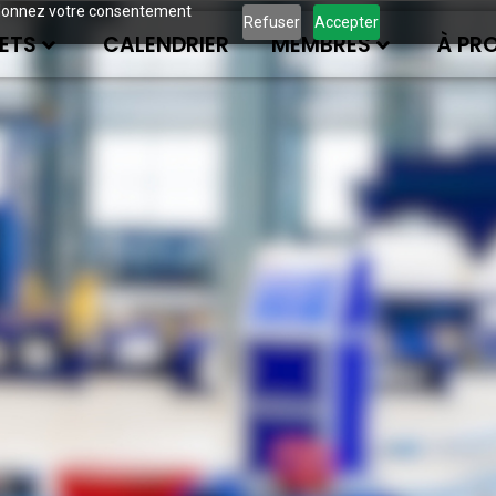
ous donnez votre consentement
Refuser
Accepter
ETS
CALENDRIER
MEMBRES
À PR