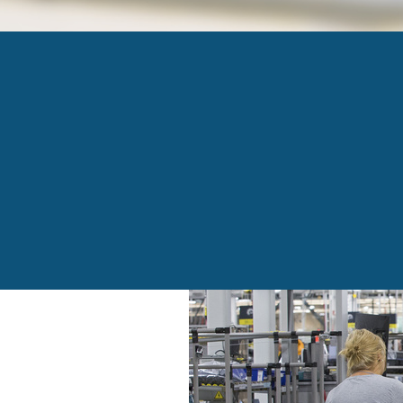
28 MAI
Published
28 mai 2020
at
924 × 616
in
BRP affiche