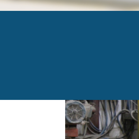
1161964-CARBOTE
ENVIRON
Published
25 mars 2016
at
924 × 615
in
Carbotech