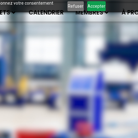
ous donnez votre consentement
Refuser
Accepter
ETS
CALENDRIER
MEMBRES
À PR