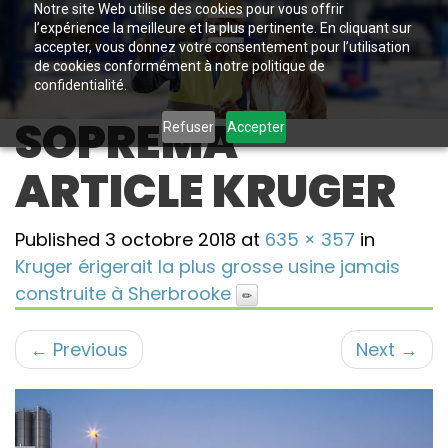
Notre site Web utilise des cookies pour vous offrir
l’expérience la meilleure et la plus pertinente. En cliquant sur
accepter, vous donnez votre consentement pour l’utilisation
de cookies conformément à notre politique de
confidentialité.
SOPREMA
Refuser
Accepter
ARTICLE KRUGER
Published
3 octobre 2018
at
635 × 357
in
Kruger érigerait la plus grosse usine jamais
construite à Sherbrooke
←
Previous
Next
→