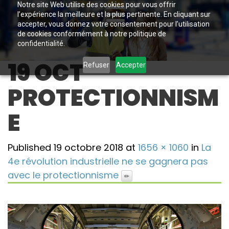
Notre site Web utilise des cookies pour vous offrir
l’expérience la meilleure et la plus pertinente. En cliquant sur
accepter, vous donnez votre consentement pour l’utilisation
de cookies conformément à notre politique de
confidentialité.
19 OCT
Refuser
Accepter
PROTECTIONNISM
E
Published
19 octobre 2018
at
1656 × 1060
in
La
4e révolution industrielle ne se gagnera pas
avec le protectionnisme