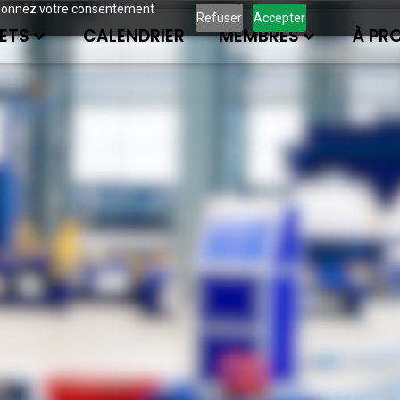
ous donnez votre consentement
Refuser
Accepter
ETS
CALENDRIER
MEMBRES
À PR