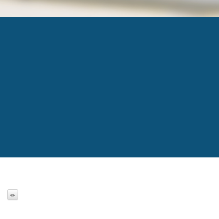
PERSPECTIVES_EC
Published
5 mars 2020
at
310 × 163
in
Pas de réce
←
Previous