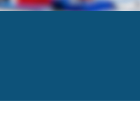
928X373-500×185
Next
→