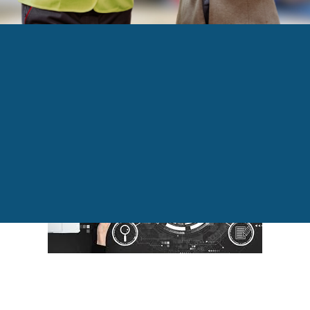
ONOMIQUES_2020_
ssion en vue, mais un ralentissement, croit la BDC