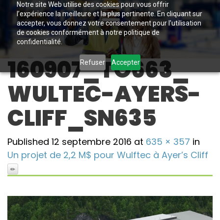
Notre site Web utilise des cookies pour vous offrir
l’expérience la meilleure et la plus pertinente. En cliquant sur
accepter, vous donnez votre consentement pour l’utilisation
de cookies conformément à notre politique de
confidentialité.
160907_TO663_
Refuser
Accepter
WULTEC-AYERS-
CLIFF_SN635
Published
12 septembre 2016
at
635 × 357
in
Un projet de 2,2 M$ pour Wulftec à Ayer’s Cliff