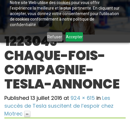
Notre site Web utilise des cookies pour vous offrir
l’expérience la meilleure et la plus pertinente. En cliquant sur
accepter, vous donnez votre consentement pour l’utilisation
de cookies conformément à notre politique de
confidentialité.
1223049-
Refuser
Accepter
CHAQUE-FOIS-
COMPAGNIE-
TESLA-ANNONCE
Published
13 juillet 2016
at
924 × 615
in
Les
succès de Tesla suscitent de l’espoir chez
Motrec