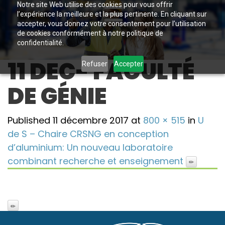
Notre site Web utilise des cookies pour vous offrir
l’expérience la meilleure et la plus pertinente. En cliquant sur
accepter, vous donnez votre consentement pour l’utilisation
de cookies conformément à notre politique de
confidentialité.
11 DEC- FACULTÉ
Refuser
Accepter
DE GÉNIE
Published
11 décembre 2017
at
800 × 515
in
U
de S – Chaire CRSNG en conception
d’aluminium: Un nouveau laboratoire
combinant recherche et enseignement