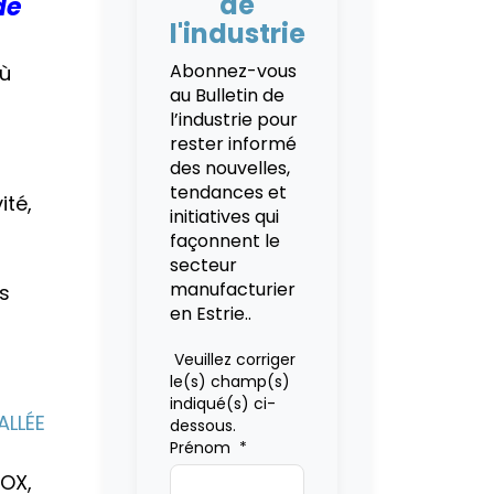
de
de
l'industrie
Abonnez-vous
où
au Bulletin de
l’industrie pour
rester informé
des nouvelles,
tendances et
ité,
initiatives qui
façonnent le
secteur
manufacturier
s
en Estrie..
Veuillez corriger
le(s) champ(s)
indiqué(s) ci-
ALLÉE
dessous.
Prénom
*
BOX,