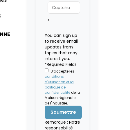
s
*
NNE
You can sign up
to receive email
updates from
topics that may
interest you.
*Required Fields
J’accepte les
conditions
d'utilisation et la
politique de
confidentialité
de la
Maison régionale
de l'industrie.
Remarque : Notre
responsabilité