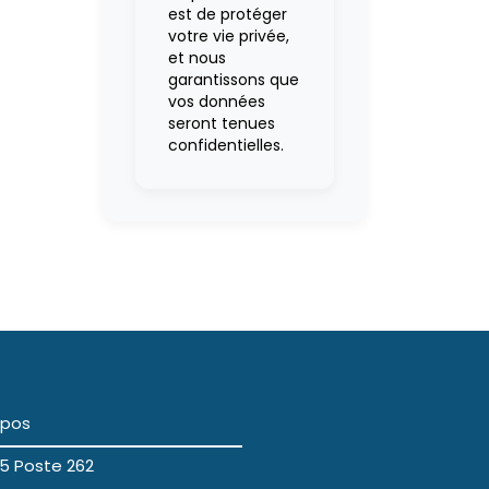
est de protéger
votre vie privée,
et nous
garantissons que
vos données
seront tenues
confidentielles.
opos
5 Poste 262