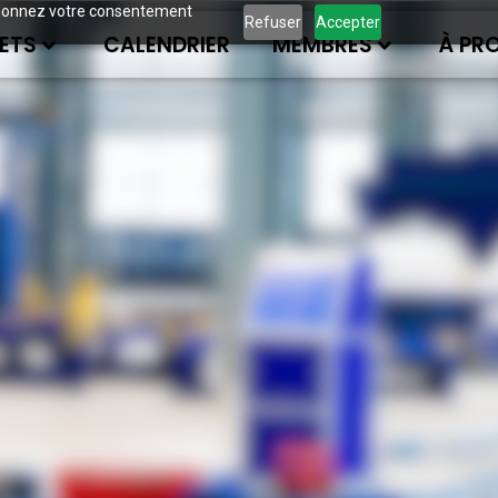
ous donnez votre consentement
Refuser
Accepter
ETS
CALENDRIER
MEMBRES
À PR