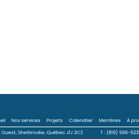
eil
Nos services
Projets
Calendrier
Membres
À pr
ng Ouest, Sherbrooke, Québec J1J 2C2 T : (819) 566-523