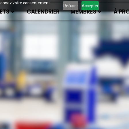
ous donnez votre consentement
Refuser
Accepter
ETS
CALENDRIER
MEMBRES
À PR