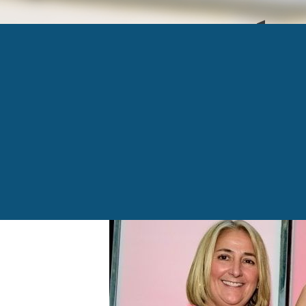
ATTRACTION MÉDA
Published
3 juin 2019
at
1024 × 715
in
Attraction ra