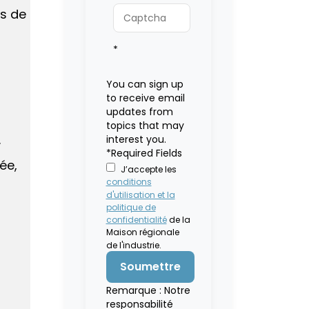
és de
*
You can sign up
to receive email
updates from
topics that may
.
interest you.
*Required Fields
ée,
J’accepte les
conditions
d'utilisation et la
politique de
confidentialité
de la
Maison régionale
de l'industrie.
Remarque : Notre
responsabilité