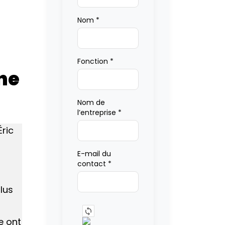
Nom
*
Fonction
*
ne
Nom de
l’entreprise
*
ric
E-mail du
contact
*
lus
e ont