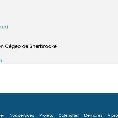
c.ca
tion Cégep de Sherbrooke
a
eil
Nos services
Projets
Calendrier
Membres
À pr