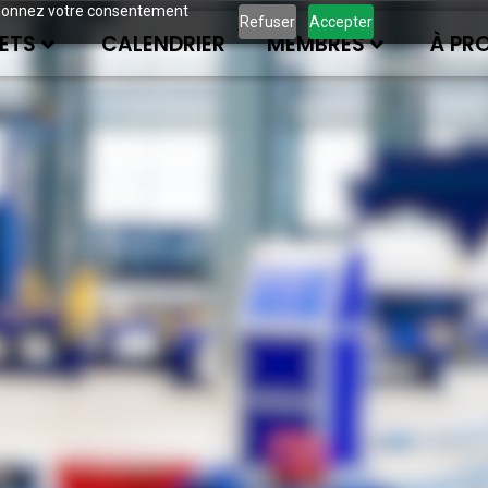
ous donnez votre consentement
Refuser
Accepter
ETS
CALENDRIER
MEMBRES
À PR