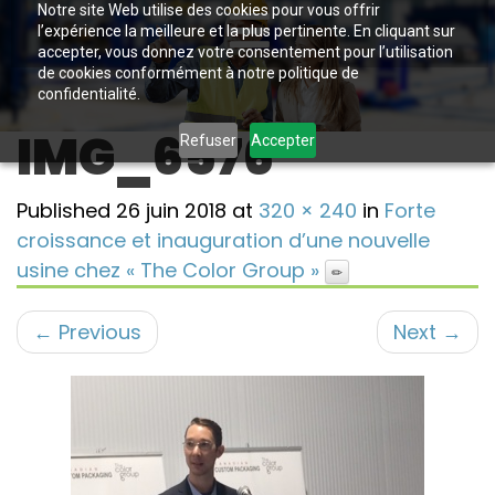
Notre site Web utilise des cookies pour vous offrir
l’expérience la meilleure et la plus pertinente. En cliquant sur
accepter, vous donnez votre consentement pour l’utilisation
de cookies conformément à notre politique de
confidentialité.
IMG_6576
Refuser
Accepter
Published
26 juin 2018
at
320 × 240
in
Forte
croissance et inauguration d’une nouvelle
usine chez « The Color Group »
←
Previous
Next
→