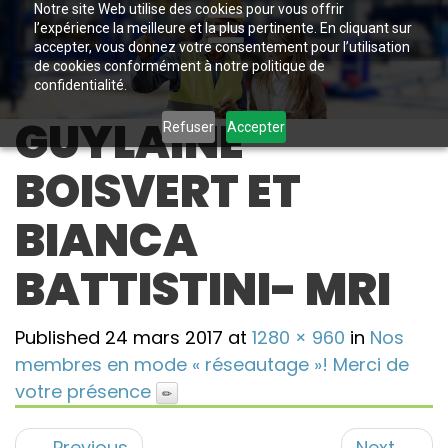
Notre site Web utilise des cookies pour vous offrir
l’expérience la meilleure et la plus pertinente. En cliquant sur
accepter, vous donnez votre consentement pour l’utilisation
de cookies conformément à notre politique de
confidentialité.
GUYLAINE
Refuser
Accepter
BOISVERT ET
BIANCA
BATTISTINI- MRI
Published
24 mars 2017
at
1280 × 960
in
Nos
membres en mode « réseautage »! Merci de
votre présence
←
Previous
Next
→