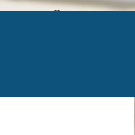
RAPHAËL ROY
Published
14 juillet 2021
at
456 × 528
in
Raphaël 