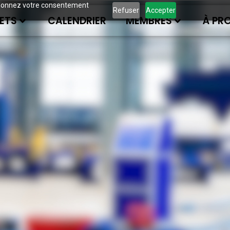
ous donnez votre consentement
Refuser
Accepter
ETS
CALENDRIER
MEMBRES
À PR