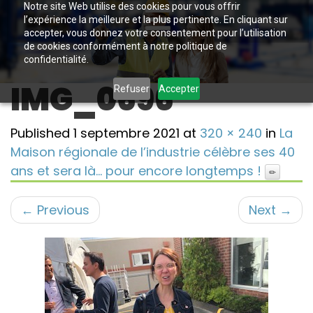
Notre site Web utilise des cookies pour vous offrir
l’expérience la meilleure et la plus pertinente. En cliquant sur
accepter, vous donnez votre consentement pour l’utilisation
de cookies conformément à notre politique de
confidentialité.
IMG_0696
Refuser
Accepter
Published
1 septembre 2021
at
320 × 240
in
La
Maison régionale de l’industrie célèbre ses 40
ans et sera là… pour encore longtemps !
←
Previous
Next
→