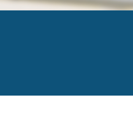
1103453
Published
5 janvier 2016
at
447 × 298
in
L’entrepr