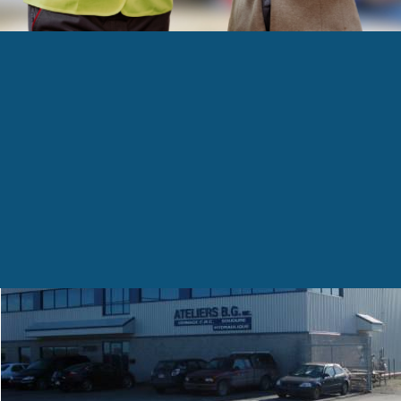
ise Ateliers B.G. doit encore agrandir