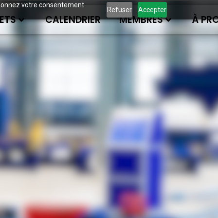
ous donnez votre consentement
Refuser
Accepter
ETS
CALENDRIER
MEMBRES
À PR