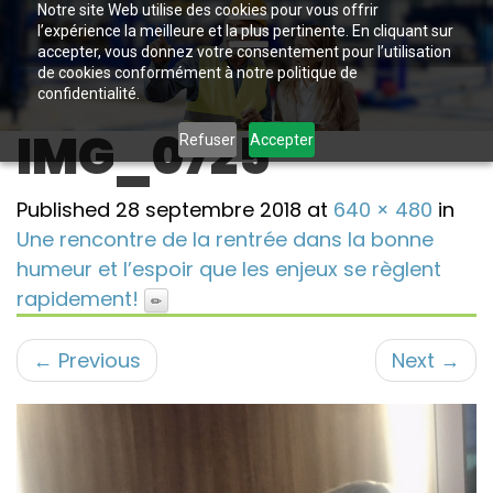
Notre site Web utilise des cookies pour vous offrir
l’expérience la meilleure et la plus pertinente. En cliquant sur
accepter, vous donnez votre consentement pour l’utilisation
de cookies conformément à notre politique de
confidentialité.
IMG_0725
Refuser
Accepter
Published
28 septembre 2018
at
640 × 480
in
Une rencontre de la rentrée dans la bonne
humeur et l’espoir que les enjeux se règlent
rapidement!
←
Previous
Next
→