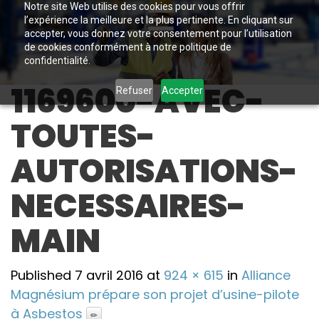
Notre site Web utilise des cookies pour vous offrir
l’expérience la meilleure et la plus pertinente. En cliquant sur
accepter, vous donnez votre consentement pour l’utilisation
de cookies conformément à notre politique de
confidentialité.
1169600-AVEC-
Refuser
Accepter
TOUTES-
AUTORISATIONS-
NECESSAIRES-
MAIN
Published
7 avril 2016
at
924 × 615
in
Alliance
Magnésium prépare son projet d’usine-pilote
à Asbestos