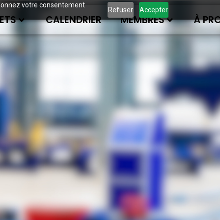
ous donnez votre consentement
Refuser
Accepter
ETS
CALENDRIER
MEMBRES
À PR