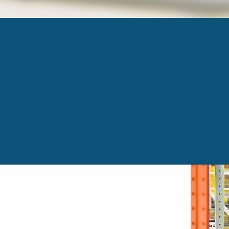
GETIMAGE9NB23Z
Published
30 novembre 2016
at
599 × 394
in
«Un