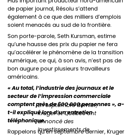
Plus important producteur nord-américain
de papier journal, Résolu s’attend
également à ce que des milliers d’emplois
soient menacés au sud de la frontière.
Son porte-parole, Seth Kursman, estime
qu’une hausse des prix du papier ne fera
qu’accélérer le phénomène de la transition
numérique, ce qui, à son avis, n’est pas de
bon augure pour plusieurs travailleurs
américains.
« Au total, l’industrie des journaux et le
secteur de l’impression commerciale
comptent près de 600 000 personnes », a-
En septembre dernier,
t-il expliqué lors d’un entretien
Kruger et Québec ont
téléphonique.
annoncé des
investissements de
Rappelons qu’en septembre dernier, Kruger