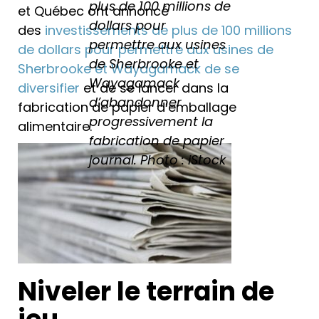
plus de 100 millions de
et Québec ont annoncé
dollars pour
des
investissements de plus de 100 millions
permettre aux usines
de dollars pour permettre aux usines de
de Sherbrooke et
Sherbrooke et Wayagamack de se
Wayagamack
diversifier
et de se lancer dans la
d’abandonner
fabrication de papier d’emballage
progressivement la
alimentaire.
fabrication de papier
journal. Photo : iStock
Niveler le terrain de