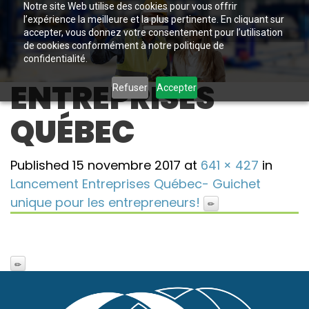
Notre site Web utilise des cookies pour vous offrir
l’expérience la meilleure et la plus pertinente. En cliquant sur
accepter, vous donnez votre consentement pour l’utilisation
de cookies conformément à notre politique de
confidentialité.
ENTREPRISES
Refuser
Accepter
QUÉBEC
Published
15 novembre 2017
at
641 × 427
in
Lancement Entreprises Québec- Guichet
unique pour les entrepreneurs!