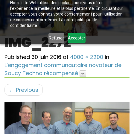
Notre site Web utilise des cookies pour vous offrir
l’expérience la meilleure et la plus pertinente. En cliquant sur
accepter, vous donnez votre consentement pour l’utilisation
de cookies conformément à notre politique de
confidentialité.
IMG_2272
Refuser
Accepter
Published
30 juin 2016
at
4000 × 2200
in
L’engagement communautaire novateur de
Soucy Techno récompensé
←
Previous