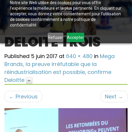
Notre site Web utilise des cookies pour vous offrir
l’expérience la meilleure et la plus pertinente. En cliquant sur
accepter, vous donnez votre consentement pour l’utilisation
de cookies conformément à notre politique de
confidentialité.
DELOITE TROIS
Refuser
Accepter
Published
5 juin 2017
at
640 × 480
in
Mega
Brands, la preuve irréfutable que la
réindustrialisation est possible, confirme
Deloitte
←
Previous
Next
→