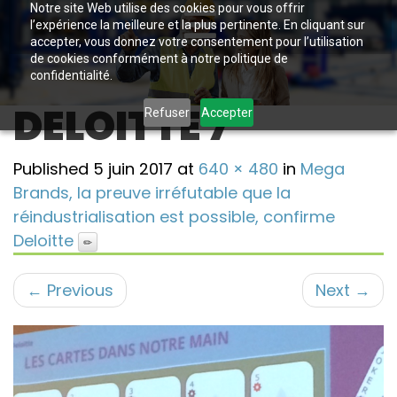
Notre site Web utilise des cookies pour vous offrir
l’expérience la meilleure et la plus pertinente. En cliquant sur
accepter, vous donnez votre consentement pour l’utilisation
de cookies conformément à notre politique de
confidentialité.
DELOITTE 7
Refuser
Accepter
Published
5 juin 2017
at
640 × 480
in
Mega
Brands, la preuve irréfutable que la
réindustrialisation est possible, confirme
Deloitte
←
Previous
Next
→