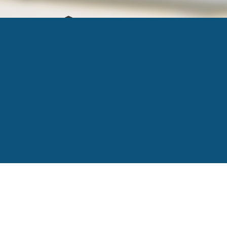
9 AOÛT CRIM
Published
9 août 2017
at
200 × 185
in
Mythe à déb