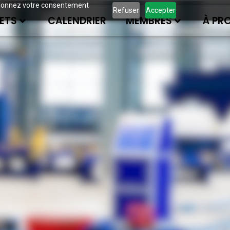
ous donnez votre consentement
Refuser
Accepter
ETS
CALENDRIER
MEMBRES
À PR