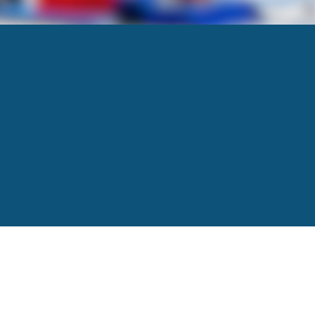
éclin (14,2% PIB, Qc)