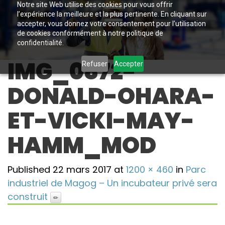
Notre site Web utilise des cookies pour vous offrir
l’expérience la meilleure et la plus pertinente. En cliquant sur
accepter, vous donnez votre consentement pour l’utilisation
de cookies conformément à notre politique de
confidentialité.
IMG_0872-
Refuser
Accepter
DONALD-OHARA-
ET-VICKI-MAY-
HAMM_MOD
Published
22 mars 2017
at
1200 × 460
in
Parc
industriel de Magog – Un incubateur privé sera
construit