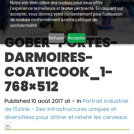
Notre site Web utilise des cookies pour vous offrir
l’expérience la meilleure et la plus pertinente. En cliquant sur
accepter, vous donnez votre consentement pour l’utilisation
de cookies conformément à notre politique de
confidentialité.
GOBER-PORTES-
Refuser
Accepter
DARMOIRES-
COATICOOK_1-
768×512
Published
10 août 2017
at
×
in
Portrait industriel
de l’Estrie – Des infrastructures uniques et
diversifiées pour attirer et retenir les cerveaux