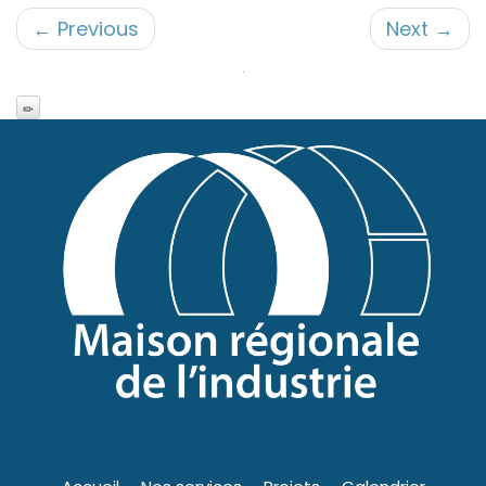
←
Previous
Next
→