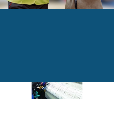
RIEL-200×200-200×
ustriel de l’Estrie – Des infrastructures uniques et 