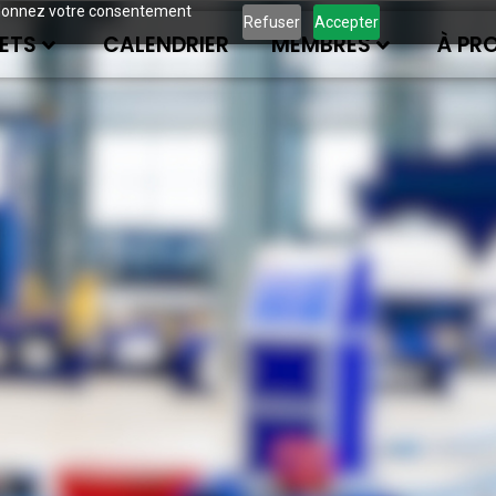
ous donnez votre consentement
Refuser
Accepter
ETS
CALENDRIER
MEMBRES
À PR