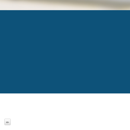
PORTRAIT-INDUST
Published
10 août 2017
at
200 × 185
in
Portrait ind