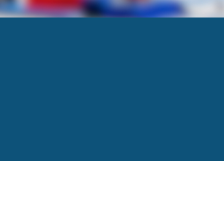
185
diversifiées pour attirer et retenir les cerveaux
Next
→