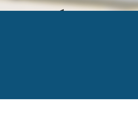
1ER FEV ÉCONOMIE
Published
1 février 2018
at
641 × 427
in
Le secteur