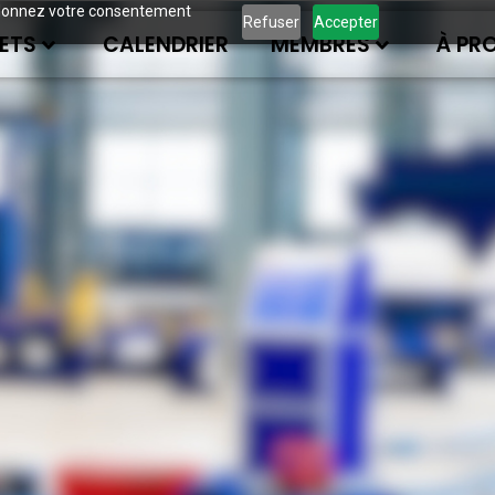
ous donnez votre consentement
Refuser
Accepter
ETS
CALENDRIER
MEMBRES
À PR