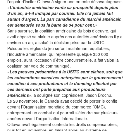
l’espoir d’inciter Ottawa à signer une entente désavantageuse.
«
L’industrie américaine vante sa prospérité depuis plus
d’un an, a-t-il indiqué par courriel. Elle n’a jamais fait
autant d’argent. La part canadienne du marché américain
est demeurée sous la barre de 34 pour cent.»
Sans surprise, la coalition américaine du bois d’oeuvre, qui
avait déposé sa plainte auprès des autorités américaines il y a
environ un an, a salué la décision prise par la USITC.
Puisque les règles du jeu seront maintenant équitables,
l’industrie américaine, qui représente quelque 350 000
emplois, aura l’occasion d’être concurrentielle, a fait valoir la
coalition par voie de communiqué.
«
Les preuves présentées à la USITC sont claires, soit que
les subventions massives octroyées par le gouvernement
canadien à ses producteurs et le dumping effectué par
ces derniers ont porté préjudice aux producteurs
américains»
, a souligné son coprésident, Jason Brochu.
Le 28 novembre, le Canada avait décidé de porter le conflit
devant l’Organisation mondiale du commerce (OMC),
entreprenant un combat qui pourrait s’étendre sur plusieurs
années devant l’organisation internationale.
Ottawa avait également contesté les droits compensatoires,
plus tôt en novembre, en faisant appel au système de