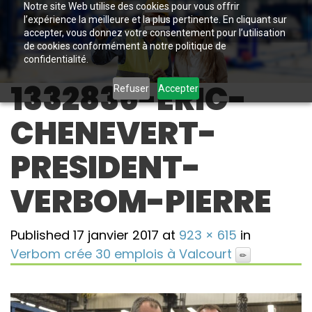
Notre site Web utilise des cookies pour vous offrir
l’expérience la meilleure et la plus pertinente. En cliquant sur
accepter, vous donnez votre consentement pour l’utilisation
de cookies conformément à notre politique de
confidentialité.
1332836-ERIC-
Refuser
Accepter
CHENEVERT-
PRESIDENT-
VERBOM-PIERRE
Published
17 janvier 2017
at
923 × 615
in
Verbom crée 30 emplois à Valcourt