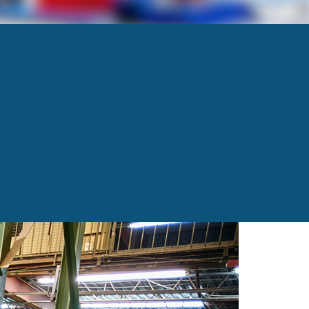
Next
→