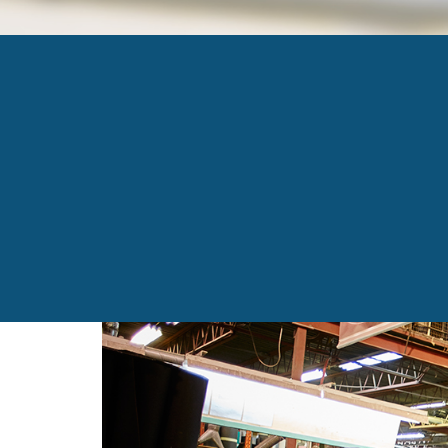
AMECCI 13
Published
23 octobre 2017
at
1434 × 958
in
Amecc
←
Previous