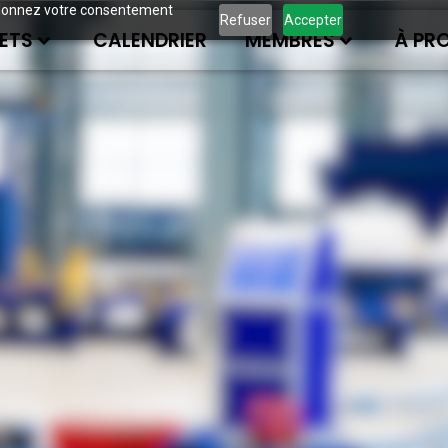
ous donnez votre consentement
Refuser
Accepter
ETS
CALENDRIER
MEMBRES
À PR