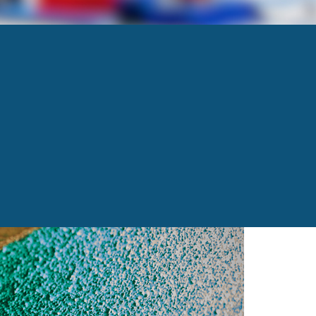
Next
→