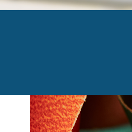
AMECCI 9
Published
23 octobre 2017
at
1434 × 958
in
Amecc
←
Previous