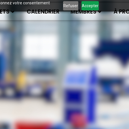
ous donnez votre consentement
Refuser
Accepter
ETS
CALENDRIER
MEMBRES
À PR