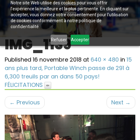
Notre site Web utilise des cookies pour vous offrir
l’expérience la meilleure et la plus pertinente. En cliquant sur
accepter, vous donnez votre consentement pour l’utilisation
de cookies conformément à notre politique de
confidentialité.
IMG_1139
Refuser
Accepter
Published
16 novembre 2018
at
640 × 480
in
15
ans plus tard, Portable Winch passe de 291 à
6,300 treuils par an dans 50 pays!
FÉLICITATIONS
←
Previous
Next
→