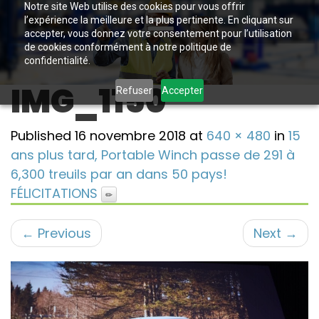
Notre site Web utilise des cookies pour vous offrir
l’expérience la meilleure et la plus pertinente. En cliquant sur
accepter, vous donnez votre consentement pour l’utilisation
de cookies conformément à notre politique de
confidentialité.
IMG_1150
Refuser
Accepter
Published
16 novembre 2018
at
640 × 480
in
15
ans plus tard, Portable Winch passe de 291 à
6,300 treuils par an dans 50 pays!
FÉLICITATIONS
←
Previous
Next
→