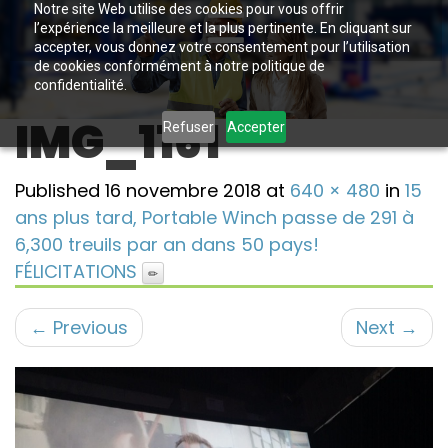
Notre site Web utilise des cookies pour vous offrir
l’expérience la meilleure et la plus pertinente. En cliquant sur
accepter, vous donnez votre consentement pour l’utilisation
de cookies conformément à notre politique de
confidentialité.
IMG_1161
Refuser
Accepter
Published
16 novembre 2018
at
640 × 480
in
15
ans plus tard, Portable Winch passe de 291 à
6,300 treuils par an dans 50 pays!
FÉLICITATIONS
←
Previous
Next
→