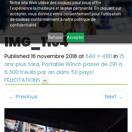
Notre site Web utilise des cookies pour vous offrir
l’expérience la meilleure et la plus pertinente. En cliquant sur
accepter, vous donnez votre consentement pour l’utilisation
de cookies conformément à notre politique de
confidentialité.
IMG_1164
Refuser
Accepter
Published
16 novembre 2018
at
640 × 480
in
15
ans plus tard, Portable Winch passe de 291 à
6,300 treuils par an dans 50 pays!
FÉLICITATIONS
←
Previous
Next
→