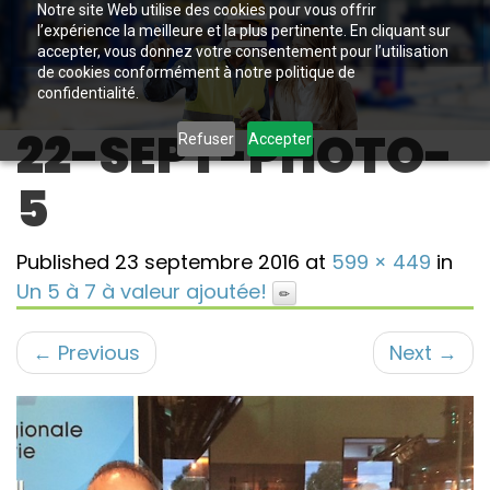
Notre site Web utilise des cookies pour vous offrir
l’expérience la meilleure et la plus pertinente. En cliquant sur
accepter, vous donnez votre consentement pour l’utilisation
de cookies conformément à notre politique de
confidentialité.
22-SEPT-PHOTO-
Refuser
Accepter
5
Published
23 septembre 2016
at
599 × 449
in
Un 5 à 7 à valeur ajoutée!
←
Previous
Next
→