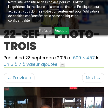
Notre site Web utilise des cookies pour vous offrir
l’expérience la meilleure et la plus pertinente. En cliquant sur
accepter, vous donnez votre consentement pour l’utilisation
de cookies conformément à notre politique de
confidentialité.
22-SEPT-PHOTO-
Refuser
Accepter
TROIS
Published
23 septembre 2016
at
609 × 457
in
Un 5 à 7 à valeur ajoutée!
←
Previous
Next
→