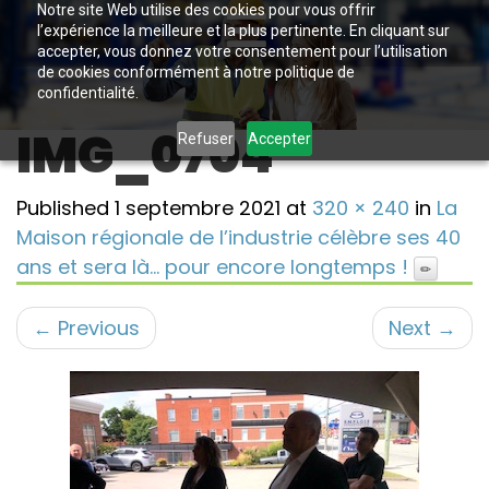
Notre site Web utilise des cookies pour vous offrir
l’expérience la meilleure et la plus pertinente. En cliquant sur
accepter, vous donnez votre consentement pour l’utilisation
de cookies conformément à notre politique de
confidentialité.
IMG_0704
Refuser
Accepter
Published
1 septembre 2021
at
320 × 240
in
La
Maison régionale de l’industrie célèbre ses 40
ans et sera là… pour encore longtemps !
←
Previous
Next
→